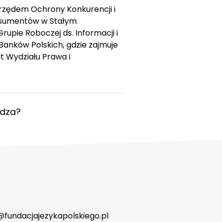
Urzędem Ochrony Konkurencji i
onsumentów w Stałym
rupie Roboczej ds. Informacji i
anków Polskich, gdzie zajmuje
t Wydziału Prawa i
wdza?
fundacjajezykapolskiego.pl