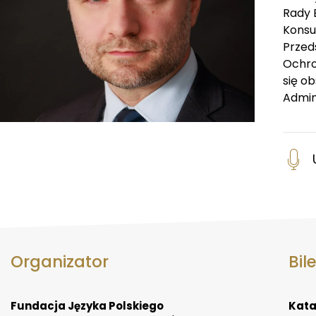
Rady 
Konsu
Przeds
Ochro
się o
Admin
Organizator
Bil
Fundacja Języka Polskiego
Kata