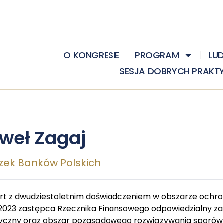
O KONGRESIE
PROGRAM
LU
SESJA DOBRYCH PRAKT
weł Zagaj
zek Banków Polskich
rt z dwudziestoletnim doświadczeniem w obszarze ochr
2023 zastępca Rzecznika Finansowego odpowiedzialny z
tyczny oraz obszar pozasądowego rozwiązywania sporów.