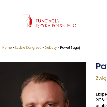
Home
»
Ludzie Kongresu
»
Debaty
»
Paweł Zagaj
Pa
Zwią
Ekspe
2016-
anali