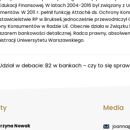
Edukacji Finansowej. W latach 2004-2016 był związany z 
mentów. W 2011 r. pełnił funkcję Attaché ds. Ochrony K
tawicielstwie RP w Brukseli, jednocześnie przewodniczył G
ny Konsumentów w Radzie UE. Obecnie działa w Związku B
bszarem bankowości detalicznej. Radca prawny, absolwen
istracji Uniwersytetu Warszawskiego.
Udział w debacie: B2 w bankach – czy to się spra
ety
Media
rzyna Nowak
joanna@