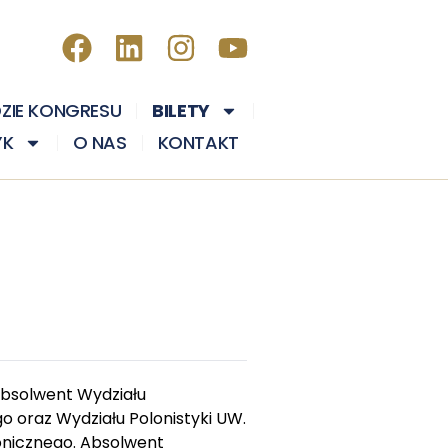
DZIE KONGRESU
BILETY
YK
O NAS
KONTAKT
 absolwent Wydziału
o oraz Wydziału Polonistyki UW.
onicznego. Absolwent