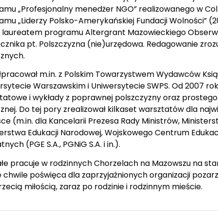
amu „Profesjonalny menedżer NGO” realizowanego w Colle
amu „Liderzy Polsko-Amerykańskiej Fundacji Wolności” (201
ł laureatem programu Altergrant Mazowieckiego Obserwa
cznika pt. Polszczyzna (nie)urzędowa. Redagowanie zroz
cznych.
pracował m.in. z Polskim Towarzystwem Wydawców Książe
rsytecie Warszawskim i Uniwersytecie SWPS. Od 2007 roku
tatowe i wykłady z poprawnej polszczyzny oraz prostego 
znej. Do tej pory zrealizował kilkaset warsztatów dla najw
ce (m.in. dla Kancelarii Prezesa Rady Ministrów, Ministerst
terstwa Edukacji Narodowej, Wojskowego Centrum Edukacji
nych (PGE S.A., PGNiG S.A. i in.).
ałe pracuje w rodzinnych Chorzelach na Mazowszu na sta
 chwile poświęca dla zaprzyjaźnionych organizacji pozarz
rzecią miłością, zaraz po rodzinie i rodzinnym mieście.