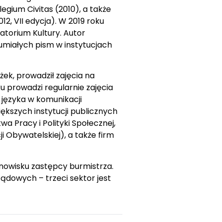
gium Civitas (2010), a także
2, VII edycja). W 2019 roku
torium Kultury. Autor
umiałych pism w instytucjach
k, prowadził zajęcia na
 prowadzi regularnie zajęcia
języka w komunikacji
iększych instytucji publicznych
wa Pracy i Polityki Społecznej,
 Obywatelskiej), a także firm
nowisku zastępcy burmistrza.
ądowych – trzeci sektor jest