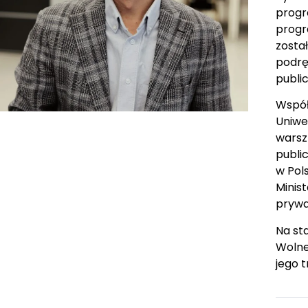
progr
progr
zosta
podrę
publi
Współ
Uniwe
warsz
public
w Pols
Minis
prywat
Na st
Wolne
jego t